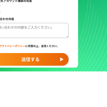
E公式アカウント構築の有無
有
無
合わせ内容
プライバシーポリシー
に同意の上、
送信ください。